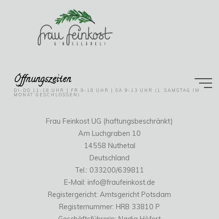
Öffnungszeiten
DI-DO 11-18 UHR | FR 9-18 UHR | SA 9-13 UHR (1. SAMSTAG IM
MONAT GESCHLOSSEN)
Impressum
Frau Feinkost UG (haftungsbeschränkt)
Am Luchgraben 10
14558 Nuthetal
Deutschland
Tel.: 033200/639811‬
E-Mail: info@fraufeinkost.de
Registergericht: Amtsgericht Potsdam
Registernummer: HRB 33810 P